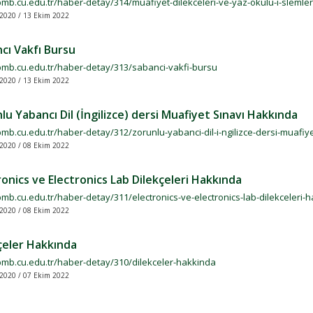
bmb.cu.edu.tr/haber-detay/314/muafiyet-dilekceleri-ve-yaz-okulu-i-slemler
2020 / 13 Ekim 2022
cı Vakfı Bursu
/bmb.cu.edu.tr/haber-detay/313/sabanci-vakfi-bursu
2020 / 13 Ekim 2022
lu Yabancı Dil (İngilizce) dersi Muafiyet Sınavı Hakkında
bmb.cu.edu.tr/haber-detay/312/zorunlu-yabanci-dil-i-ngilizce-dersi-muafiy
2020 / 08 Ekim 2022
ronics ve Electronics Lab Dilekçeleri Hakkında
bmb.cu.edu.tr/haber-detay/311/electronics-ve-electronics-lab-dilekceleri-
2020 / 08 Ekim 2022
çeler Hakkında
/bmb.cu.edu.tr/haber-detay/310/dilekceler-hakkinda
2020 / 07 Ekim 2022