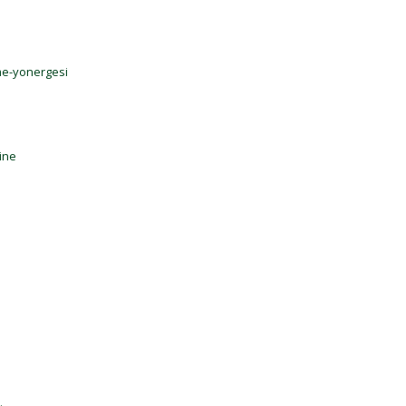
me-yonergesi
ine