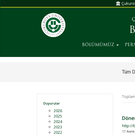
Çukurov
Ç
BÖLÜMÜMÜZ
PER
Tüm D
Toplam
Duyurular
2026
2025
Dönem
2024
http://
2023
17 Aralık
2022