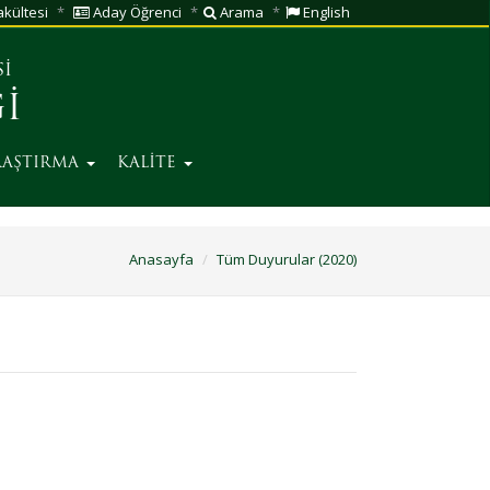
kültesi
Aday Öğrenci
Arama
English
Sİ
İ
RAŞTIRMA
KALİTE
Anasayfa
Tüm Duyurular (2020)