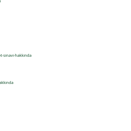
i
et-sinavi-hakkinda
hakkinda