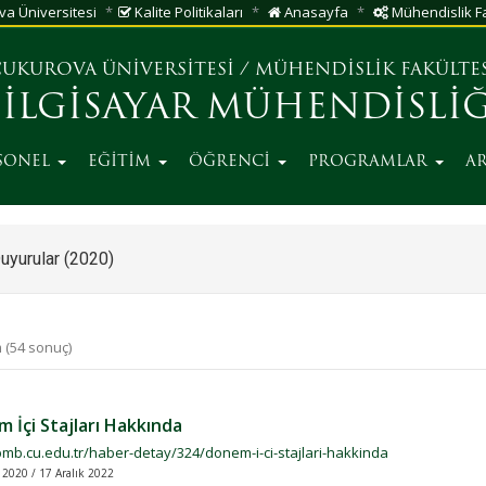
a Üniversitesi
Kalite Politikaları
Anasayfa
Mühendislik Fa
UKUROVA ÜNİVERSİTESİ
/
MÜHENDİSLİK FAKÜLTE
BİLGİSAYAR MÜHENDİSLİĞ
SONEL
EĞİTİM
ÖĞRENCİ
PROGRAMLAR
A
uyurular (2020)
 (54 sonuç)
 İçi Stajları Hakkında
bmb.cu.edu.tr/haber-detay/324/donem-i-ci-stajlari-hakkinda
 2020 / 17 Aralık 2022