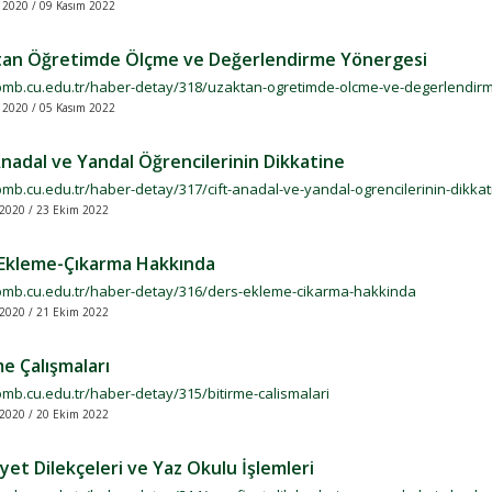
 2020 / 09 Kasım 2022
an Öğretimde Ölçme ve Değerlendirme Yönergesi
/bmb.cu.edu.tr/haber-detay/318/uzaktan-ogretimde-olcme-ve-degerlendir
 2020 / 05 Kasım 2022
Anadal ve Yandal Öğrencilerinin Dikkatine
bmb.cu.edu.tr/haber-detay/317/cift-anadal-ve-yandal-ogrencilerinin-dikkat
2020 / 23 Ekim 2022
Ekleme-Çıkarma Hakkında
/bmb.cu.edu.tr/haber-detay/316/ders-ekleme-cikarma-hakkinda
2020 / 21 Ekim 2022
me Çalışmaları
bmb.cu.edu.tr/haber-detay/315/bitirme-calismalari
2020 / 20 Ekim 2022
yet Dilekçeleri ve Yaz Okulu İşlemleri