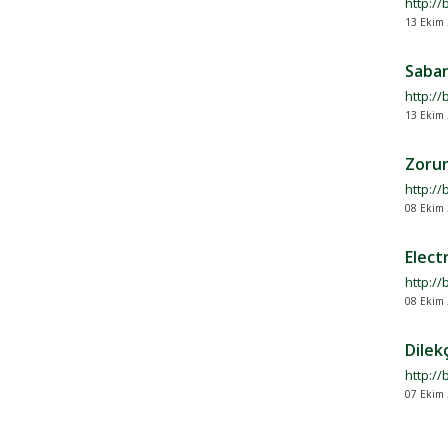
http://
13 Ekim 
Saban
http:/
13 Ekim 
Zorun
http://
08 Ekim 
Elect
http://
08 Ekim 
Dilek
http:/
07 Ekim 