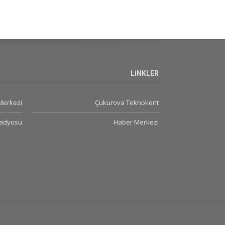
LİNKLER
 Merkezi
Çukurova Teknokent
Radyosu
Haber Merkezi