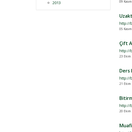
09 Kasım
2013
Uzakt
http:/
05 Kasım
Çift 
http://
23 Ekim 
Ders 
http:/
21 Ekim 
Bitir
http://
20 Ekim 
Muafi